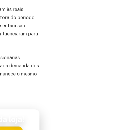
m às reais
fora do período
esentam são
nfluenciaram para
sionárias
r cada demanda dos
ermanece o mesmo
a loja!