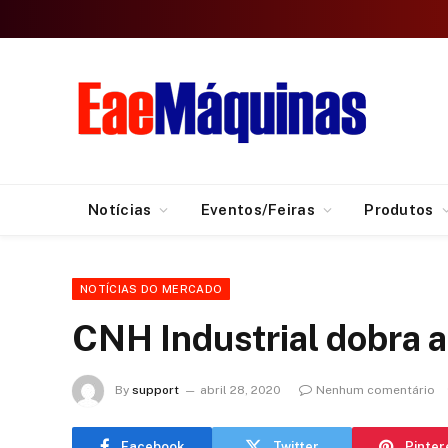
Notícias
Eventos/Feiras
Produtos
NOTÍCIAS DO MERCADO
CNH Industrial dobra 
By
support
abril 28, 2020
Nenhum comentário
Facebook
Twitter
Pinter