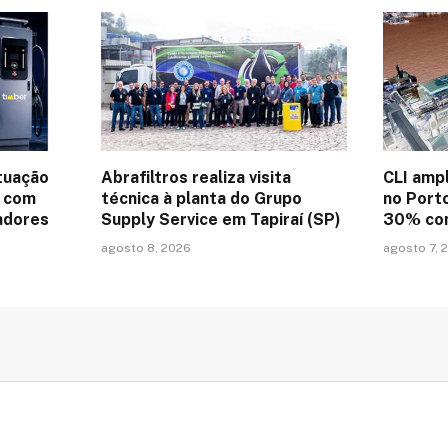
tuação
Abrafiltros realiza visita
CLI amp
a com
técnica à planta do Grupo
no Port
adores
Supply Service em Tapiraí (SP)
30% com
agosto 8, 2026
agosto 7, 