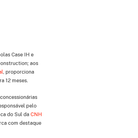
olas Case IH e
onstruction; aos
al
, proporciona
ara 12 meses.
 concessionárias
esponsável pelo
ica do Sul da
CNH
arca com destaque