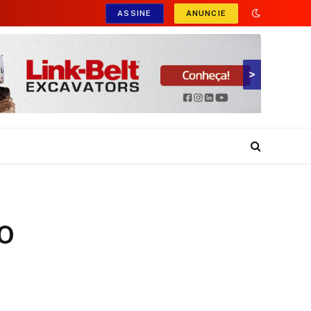
ASSINE
ANUNCIE
>
RO