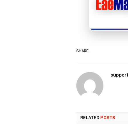
SHARE.
suppor
RELATED
POSTS