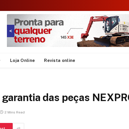
<
Loja Online
Revista online
a garantia das peças NEXP
2 Mins Read
est