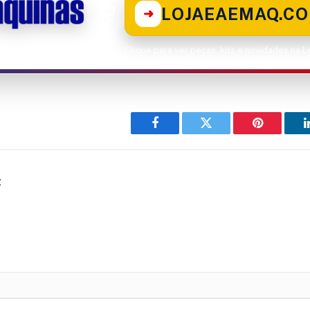
LOJAEAEMAQ.CO
➜
Clique para ver peças, kits e novidades na 
Facebook
Twitter
Pinterest
t