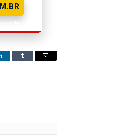
M.BR
Loja EaeMaq.
LinkedIn
Tumblr
Email