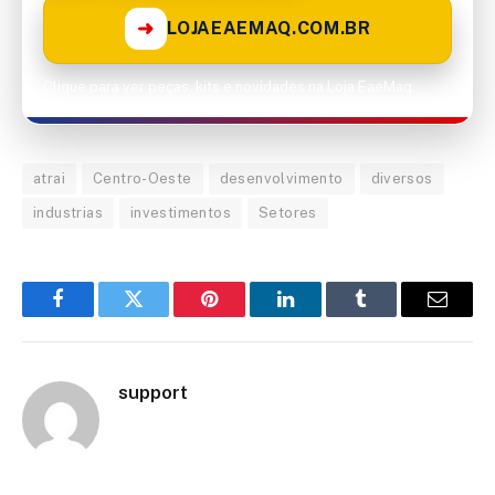
➜
LOJAEAEMAQ.COM.BR
Clique para ver peças, kits e novidades na Loja EaeMaq.
atrai
Centro-Oeste
desenvolvimento
diversos
industrias
investimentos
Setores
Facebook
Twitter
Pinterest
LinkedIn
Tumblr
Email
support