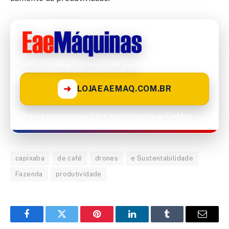
Confira os produtos da loja!
➜
LOJAEAEMAQ.COM.BR
Clique para ver peças, kits e novidades na Loja EaeMaq.
capixaba
de café
drones
e Sustentabilidade
Fazenda
produtividade
Facebook
Twitter
Pinterest
LinkedIn
Tumblr
Email