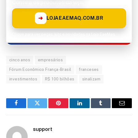
Confira os produtos da loja!
➜
LOJAEAEMAQ.COM.BR
Clique para ver peças, kits e novidades na Loja EaeMaq.
cinco anos
empresários
Fórum Econômico França-Brasil
franceses
investimentos
R$ 100 bilhões
sinalizam
Facebook
Twitter
Pinterest
LinkedIn
Tumblr
Email
support