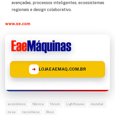
avançadas, processos inteligentes, ecossistemas
regionais e design colaborativo.
www.se.com
Confira os produtos da loja!
➜
LOJAEAEMAQ.COM.BR
Clique para ver peças, kits e novidades na Loja EaeMaq.
econômico
fábrica
fórum
Lighthouse
mundial
nova
reconhece
Wuxi