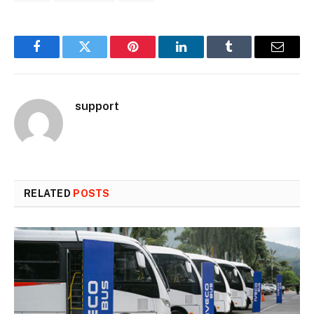
Facebook
Twitter
Pinterest
LinkedIn
Tumblr
Email
support
RELATED
POSTS