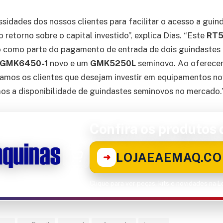
sidades dos nossos clientes para facilitar o acesso a guin
 retorno sobre o capital investido”, explica Dias. “Este
RT5
o como parte do pagamento de entrada de dois guindastes
GMK6450-1
novo e um
GMK5250L
seminovo. Ao oferecer
oiamos os clientes que desejam investir em equipamentos n
s a disponibilidade de guindastes seminovos no mercado.
Confira os produtos d
LOJAEAEMAQ.CO
➜
Clique para ver peças, kits e novidades na 