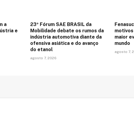
m a
23º Fórum SAE BRASIL da
Fenasuc
dústria e
Mobilidade debate os rumos da
motivos 
indústria automotiva diante da
maior e
ofensiva asiática e do avanço
mundo
do etanol
agosto 7, 
agosto 7, 2026