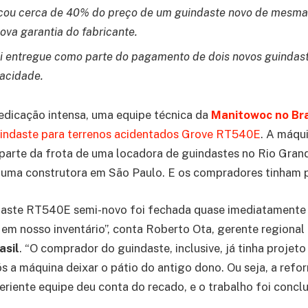
ficou cerca de 40% do preço de um guindaste novo de mesma
ova garantia do fabricante.
i entregue como parte do pagamento de dois novos guindas
acidade.
edicação intensa, uma equipe técnica da
Manitowoc no Bra
indaste para terrenos acidentados Grove RT540E
. A máqu
parte da frota de uma locadora de guindastes no Rio Grande
 uma construtora em São Paulo. E os compradores tinham p
daste RT540E semi-novo foi fechada quase imediatamente 
a em nosso inventário”, conta Roberto Ota, gerente regional
asil
. “O comprador do guindaste, inclusive, já tinha proje
 a máquina deixar o pátio do antigo dono. Ou seja, a refor
eriente equipe deu conta do recado, e o trabalho foi conc