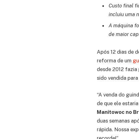
Custo final 
incluiu uma n
A máquina fo
de maior cap
Após 12 dias de d
reforma de um
gu
desde 2012 fazia 
sido vendida para
“A venda do guin
de que ele estari
Manitowoc no Br
duas semanas após
rápida. Nossa exp
recorde!”