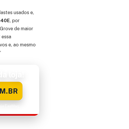
dastes usados e,
40E
, por
 Grove de maior
 essa
ovos e, ao mesmo
”
a loja!
M.BR
Loja EaeMaq.