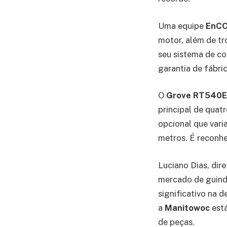
Uma equipe
EnC
motor, além de tr
seu sistema de co
garantia de fábri
O
Grove RT540E
principal de quat
opcional que vari
metros. É reconhe
Luciano Dias, dir
mercado de guind
significativo na 
a
Manitowoc
está
de peças.