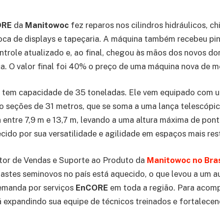
ORE
da
Manitowoc
fez reparos nos cilindros hidráulicos, ch
oca de displays e tapeçaria. A máquina também recebeu pin
ntrole atualizado e, ao final, chegou às mãos dos novos 
ca. O valor final foi 40% o preço de uma máquina nova de 
tem capacidade de 35 toneladas. Ele vem equipado com 
ro seções de 31 metros, que se soma a uma lança telescópica
a entre 7,9 m e 13,7 m, levando a uma altura máxima de pon
cido por sua versatilidade e agilidade em espaços mais rest
etor de Vendas e Suporte ao Produto da
Manitowoc no Bras
astes seminovos no país está aquecido, o que levou a um 
demanda por serviços
EnCORE
em toda a região. Para acomp
 expandindo sua equipe de técnicos treinados e fortalece