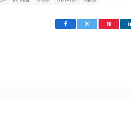
woc
no Brasil
record
reformado
tempo
Facebook
Twitter
Pinterest
t