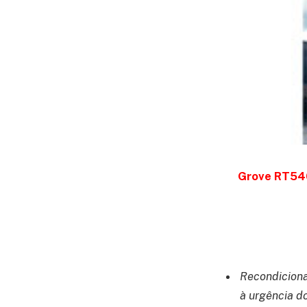
Grove RT540
Recondiciona
à urgência d