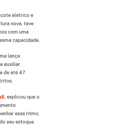
icote elétrico e
tura nova, teve
donos com uma
mesma capacidade.
uma lança
 auxiliar
ta de até 47
ritos.
il
, explicou que o
aumento
anhar esse ritmo,
ndo seu estoque