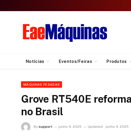
Notícias
Eventos/Feiras
Produtos
MÁQUINAS PESADAS
Grove RT540E reforma
no Brasil
By
support
junho 9, 2025
Updated:
junho 9, 2025