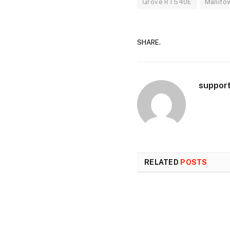
Grove RT540E
Manito
SHARE.
suppor
RELATED
POSTS