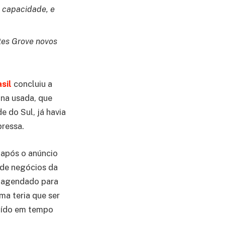
 capacidade, e
tes Grove novos
sil
concluiu a
ina usada, que
 do Sul, já havia
ressa.
após o anúncio
 de negócios da
to agendado para
ma teria que ser
luído em tempo