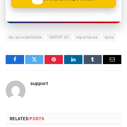
Clique para ver peças, kits e novidades na Loja EaeMaq.
da rastreabilidade
GAFFFF 25
importância
tema
Facebook
Twitter
Pinterest
LinkedIn
Tumblr
Email
support
RELATED
POSTS