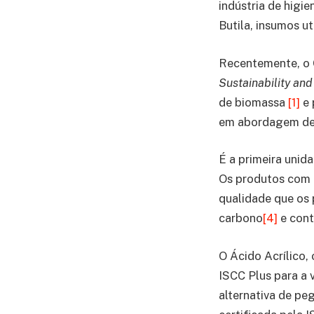
indústria de higi
Butila, insumos ut
Recentemente, o 
Sustainability and
de biomassa
[1]
e 
em abordagem de
É a primeira unid
Os produtos com 
qualidade que os
carbono
[4]
e cont
O Ácido Acrílico,
ISCC Plus para a 
alternativa de p