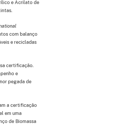
ico e Acrilato de
intas.
national
dutos com balanço
veis e recicladas
sa certificação.
penho e
enor pegada de
m a certificação
vel em uma
anço de Biomassa