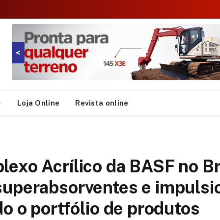
<
Loja Online
Revista online
lexo Acrílico da BASF no B
superabsorventes e impulsi
o o portfólio de produtos