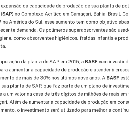
 expansão da capacidade de produção de sua planta de po
(
SAP
) no Complexo Acrílico em Camaçari, Bahia, Brasil. C
P
na América do Sul, esse aumento tem como objetivo abast
rescente demanda. Os polímeros superabsorventes são usa
giene, como absorventes higiênicos, fraldas infantis e pro
ta.
 operação da planta de SAP em 2015, a
BASF
vem investind
ara aumentar a capacidade de produção e atender à cresc
mento de mais de 30% nos últimos nove anos. A
BASF
está
sua planta de SAP, que faz parte de um plano de investim
e a um valor na casa de três dígitos de milhões de reais e
çari. Além de aumentar a capacidade de produção em cons
mento, o investimento será utilizado para melhoria contín