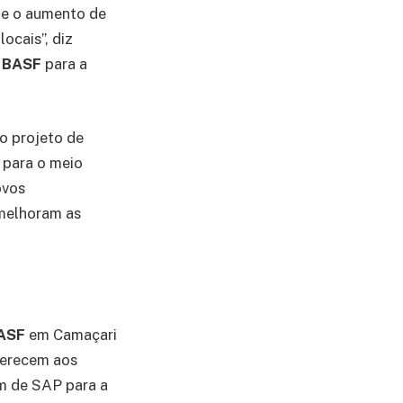
, e o aumento de
ocais”, diz
a
BASF
para a
o projeto de
 para o meio
ovos
 melhoram as
ASF
em Camaçari
oferecem aos
ém de SAP para a