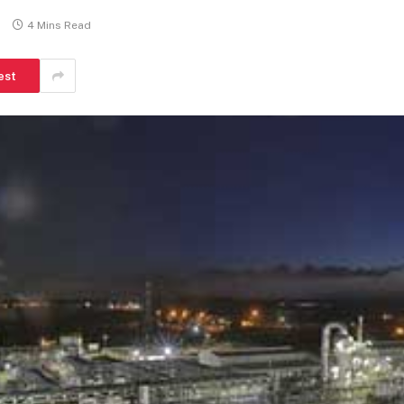
o
4 Mins Read
est