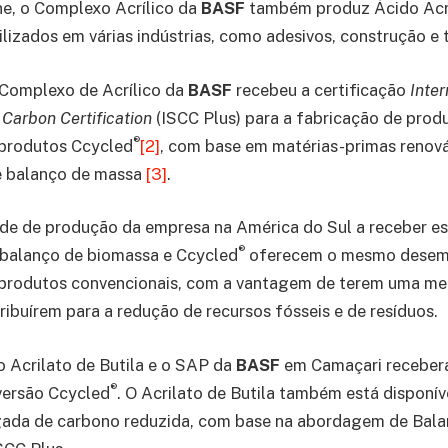
ene, o Complexo Acrílico da
BASF
também produz Ácido Acríl
ilizados em várias indústrias, como adesivos, construção e t
Complexo de Acrílico da
BASF
recebeu a certificação
Inter
 Carbon Certification
(ISCC Plus) para a fabricação de pro
®
produtos Ccycled
[2]
, com base em matérias-primas renová
 balanço de massa
[3]
.
ade de produção da empresa na América do Sul a receber es
®
balanço de biomassa e Ccycled
oferecem o mesmo desem
 produtos convencionais, com a vantagem de terem uma m
ribuírem para a redução de recursos fósseis e de resíduos.
 o Acrilato de Butila e o SAP da
BASF
em Camaçari recebera
®
versão Ccycled
. O Acrilato de Butila também está disponí
egada de carbono reduzida, com base na abordagem de Bal