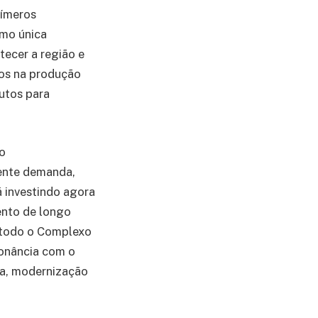
límeros
omo única
ecer a região e
dos na produção
dutos para
o
ente demanda,
 investindo agora
ento de longo
m todo o Complexo
onância com o
ua, modernização