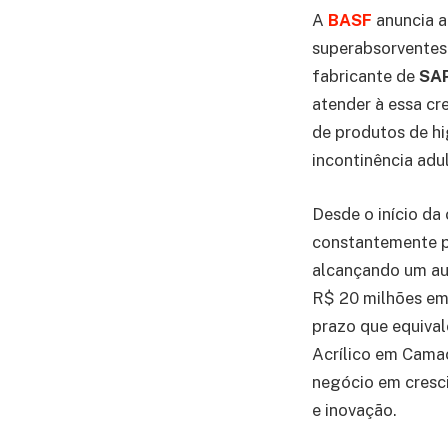
A
BASF
anuncia a
superabsorventes 
fabricante de
SA
atender à essa c
de produtos de hi
incontinência adul
Desde o início da
constantemente p
alcançando um au
R$ 20 milhões em 
prazo que equival
Acrílico em Cama
negócio em cresci
e inovação.