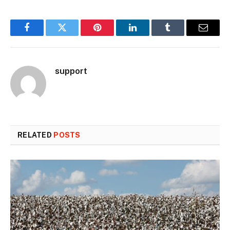
Facebook
Twitter
Pinterest
LinkedIn
Tumblr
Email
support
RELATED
POSTS