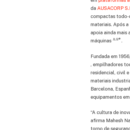
em
plataformas
a
da
AUSACORP S.
compactas todo-o
materiais. Após a
apoia ainda mais 
JLG®
máquinas
.
Fundada em 1956
, empilhadores to
residencial, civi
materiais industr
Barcelona, Espanh
equipamentos em
“A cultura de ino
afirma Mahesh Na
torno de seguranç