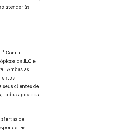
ra atender às
13.
Com a
cópicos da
JLG
e
wa . Ambas as
amentos
 seus clientes de
s, todos apoiados
 ofertas de
esponder às