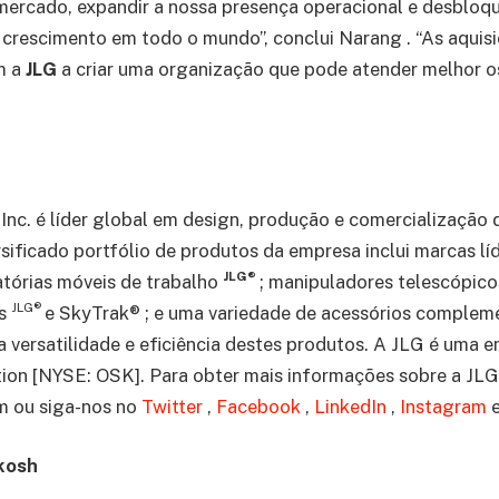
mercado, expandir a nossa presença operacional e desbloq
crescimento em todo o mundo”, conclui Narang . “As aquis
m a
JLG
a criar uma organização que pode atender melhor o
 Inc. é líder global em design, produção e comercializaçã
rsificado portfólio de produtos da empresa inclui marcas l
JLG®
tórias móveis de trabalho
; manipuladores telescópic
JLG®
os
e SkyTrak® ; e uma variedade de acessórios complem
versatilidade e eficiência destes produtos. A JLG é uma 
on [NYSE: OSK]. Para obter mais informações sobre a JLG I
m ou siga-nos no
Twitter
,
Facebook
,
LinkedIn
,
Instagram
kosh