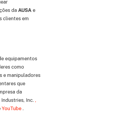
uear
ições da
AUSA
e
s clientes em
o de equipamentos
íderes como
os e manipuladores
entares que
empresa da
ndustries, Inc.
,
e
YouTube
.