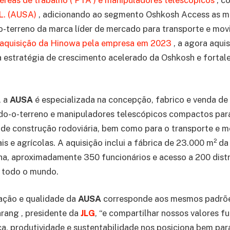
éreas de trabalho
(
PTA
) e manipuladores telescópicos
, c
L.
(AUSA)
, adicionando ao segmento Oshkosh Access as m
-terreno da marca líder de mercado para transporte e mo
aquisição da
Hinowa
pela empresa em 2023
, a agora aqui
a estratégia de crescimento acelerado da Oshkosh e fortale
, a
AUSA
é especializada na concepção, fabrico e venda de
do-o-terreno e manipuladores telescópicos compactos para
l e de construção rodoviária, bem como para o transporte e
iais e agrícolas. A aquisição inclui a fábrica de 23.000 m² 
a, aproximadamente 350 funcionários e acesso a 200 distr
 todo o mundo.
vação e qualidade da
AUSA
corresponde aos mesmos padrõe
rang , presidente da
JLG
, “e compartilhar nossos valores 
a, produtividade e sustentabilidade nos posiciona bem para