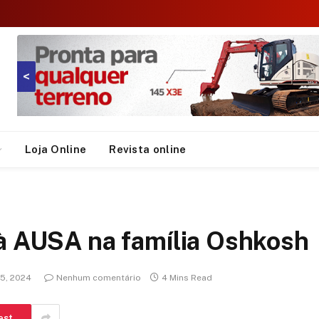
<
Loja Online
Revista online
 à AUSA na família Oshkosh
5, 2024
Nenhum comentário
4 Mins Read
est