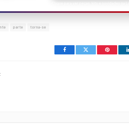
Clique para ver peças, kits e novidades na 
ente
parte
torna-se
Facebook
Twitter
Pinterest
t