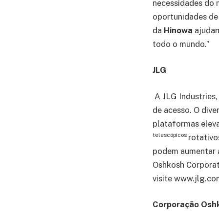
necessidades do 
oportunidades de 
da
Hinowa
ajuda
todo o mundo.”
JLG
A JLG Industries,
de acesso. O dive
plataformas eleva
telescópicos
rotativ
podem aumentar a 
Oshkosh Corporati
visite www.jlg.co
Corporação Osh