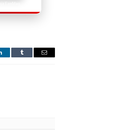
Loja EaeMaq.
LinkedIn
Tumblr
Email