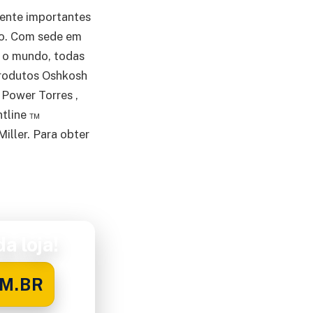
ente importantes
do. Com sede em
 o mundo, todas
produtos Oshkosh
Power Torres ,
ntline ™
iller. Para obter
a loja!
M.BR