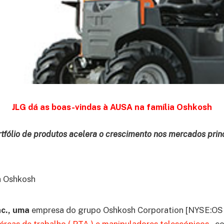
JLG dá as boas-vindas à AUSA na família Oshkosh
tfólio de produtos acelera o crescimento nos mercados princ
nc., uma
empresa do grupo Oshkosh Corporation [NYSE:OSK]