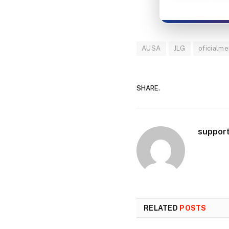
AUSA
JLG
oficialm
SHARE.
suppor
RELATED
POSTS