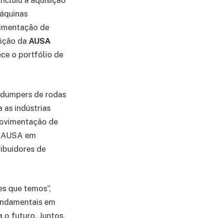
oncluiu a aquisição
áquinas
vimentação de
sição da
AUSA
ce o portfólio de
 dumpers de rodas
 as indústrias
 movimentação de
da AUSA em
ibuidores de
s que temos”,
fundamentais em
 o futuro. Juntos,