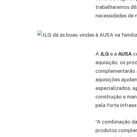
trabalharemos di
necessidades de n
A
JLG
e a
AUSA
c
aquisição, os pro
complementarão a
aquisições ajuda
especializados, a
construção e man
pela forte infrae
“A combinação da
produtos complem