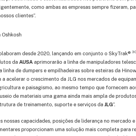
ligentemente, como ambas as empresas sempre fizeram, pa
ossos clientes”.
30
olaboram desde 2020, lançando em conjunto o SkyTrak®
dutos da
AUSA
aprimorarão a linha de manipuladores teles
 linha de dumpers e empilhadeiras sobre esteiras da Hino
m a acelerar o crescimento da JLG nos mercados de equip
gricultura e paisagismo, ao mesmo tempo que fornecem aos
useio de materiais uma gama ainda mais ampla de produto
strutura de treinamento, suporte e serviços da
JLG
”.
s nossas capacidades, posições de liderança no mercado e
entares proporcionam uma solução mais completa para r