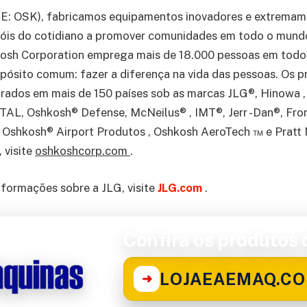
E: OSK), fabricamos equipamentos inovadores e extremam
eróis do cotidiano a promover comunidades em todo o mun
kosh Corporation emprega mais de 18.000 pessoas em todo
pósito comum: fazer a diferença na vida das pessoas. Os 
ados em mais de 150 países sob as marcas JLG®, Hinowa , 
AL, Oshkosh® Defense, McNeilus® , IMT®, Jerr -Dan®, Fro
Oshkosh® Airport Produtos , Oshkosh AeroTech ™ e Pratt M
 visite
oshkoshcorp.com
.
nformações sobre a JLG, visite
JLG.com
.
Confira os produtos d
LOJAEAEMAQ.CO
➜