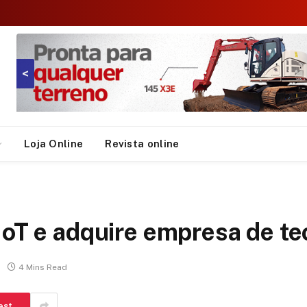
<
Loja Online
Revista online
IoT e adquire empresa de te
4 Mins Read
est