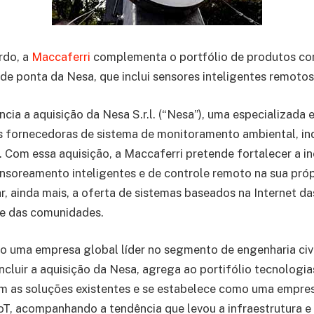
rdo, a
Maccaferri
complementa o portfólio de produtos co
de ponta da Nesa, que inclui sensores inteligentes remotos
cia a aquisição da Nesa S.r.l. (“Nesa”), uma especializada 
s fornecedoras de sistema de monitoramento ambiental, ind
. Com essa aquisição, a Maccaferri pretende fortalecer a i
nsoreamento inteligentes e de controle remoto na sua pró
r, ainda mais, a oferta de sistemas baseados na Internet das
 e das comunidades.
uma empresa global líder no segmento de engenharia civil
ncluir a aquisição da Nesa, agrega ao portifólio tecnolog
m as soluções existentes e se estabelece como uma empre
T, acompanhando a tendência que levou a infraestrutura e 