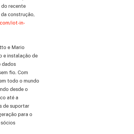
 do recente
a da construção,
.com/iot-
in-
tto e Mario
 e instalação de
e dados
sem fio. Com
s em todo o mundo
endo desde o
co até a
s de suportar
geração para o
 sócios