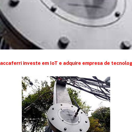
accaferri investe em IoT e adquire empresa de tecnolog