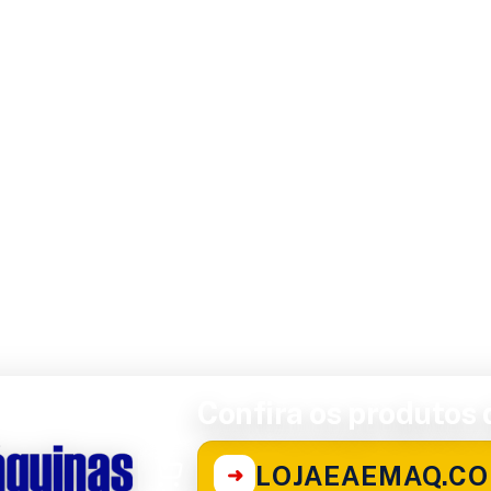
Confira os produtos d
LOJAEAEMAQ.CO
➜