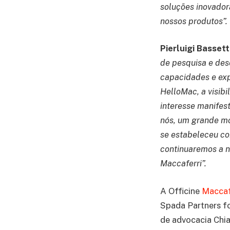
soluções inovador
nossos produtos”.
Pierluigi Basset
de pesquisa e des
capacidades e exp
HelloMac, a visib
interesse manifes
nós, um grande mot
se estabeleceu co
continuaremos a n
Maccaferri”.
A Officine
Maccaf
Spada Partners for
de advocacia Chia