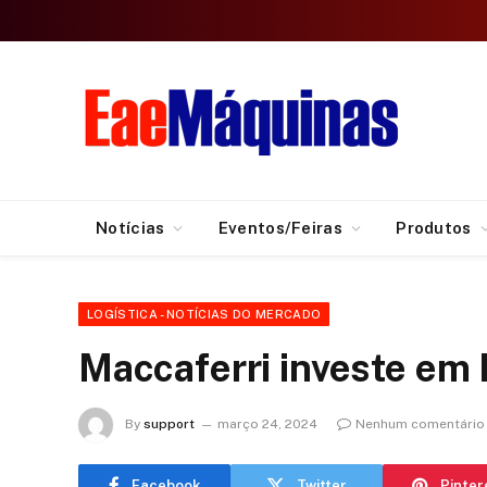
Notícias
Eventos/Feiras
Produtos
LOGÍSTICA - NOTÍCIAS DO MERCADO
Maccaferri investe em 
By
support
março 24, 2024
Nenhum comentário
Facebook
Twitter
Pinter