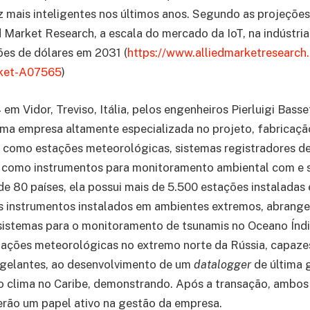
 mais inteligentes nos últimos anos. Segundo as projeções
ed Market Research, a escala do mercado da IoT, na indústri
hões de dólares em 2031 (
https://www.
alliedmarketresearch
rket-A07565
)
m Vidor, Treviso, Itália, pelos engenheiros Pierluigi Basse
ma empresa altamente especializada no projeto, fabricação
s como estações meteorológicas, sistemas registradores d
m como instrumentos para monitoramento ambiental com e 
e 80 países, ela possui mais de 5.500 estações instalada
os instrumentos instalados em ambientes extremos, abrang
sistemas para o monitoramento de tsunamis no Oceano Índi
tações meteorológicas no extremo norte da Rússia, capaze
gelantes, ao desenvolvimento de um
datalogger
de última 
 clima no Caribe, demonstrando. Após a transação, ambos
rão um papel ativo na gestão da empresa.