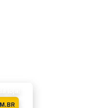
a loja!
M.BR