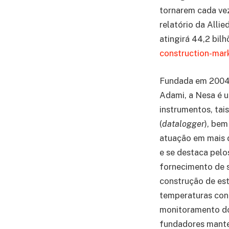
tornarem cada vez
relatório da Alli
atingirá 44,2 bil
construction-ma
Fundada em 2004 e
Adami, a Nesa é u
instrumentos, tai
(
datalogger
), be
atuação em mais d
e se destaca pel
fornecimento de 
construção de es
temperaturas con
monitoramento do
fundadores mante