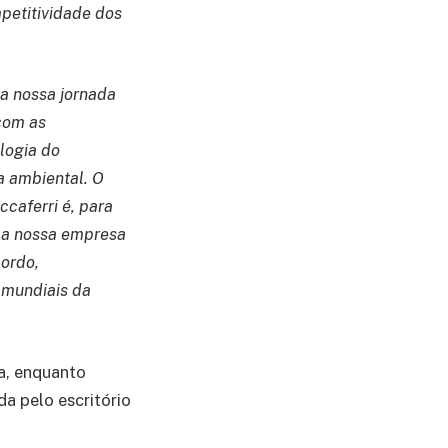
petitividade dos
a nossa jornada
com as
logia do
a ambiental. O
caferri é, para
, a nossa empresa
ordo,
 mundiais da
ca, enquanto
da pelo escritório