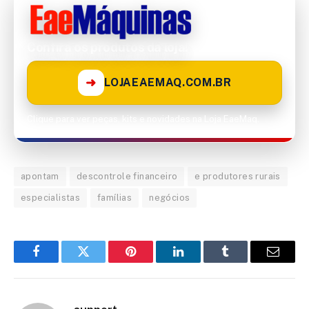
Confira os produtos da loja!
➜
LOJAEAEMAQ.COM.BR
Clique para ver peças, kits e novidades na Loja EaeMaq.
apontam
descontrole financeiro
e produtores rurais
especialistas
famílias
negócios
Facebook
Twitter
Pinterest
LinkedIn
Tumblr
Email