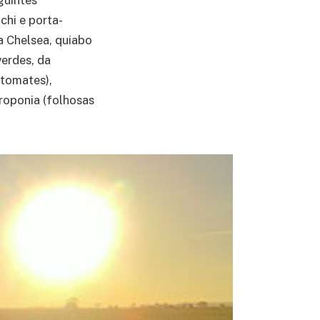
chi e porta-
a Chelsea, quiabo
erdes, da
itomates),
droponia (folhosas