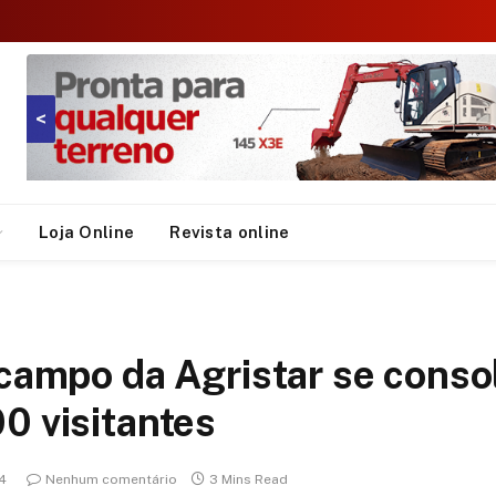
<
Loja Online
Revista online
 campo da Agristar se conso
0 visitantes
4
Nenhum comentário
3 Mins Read