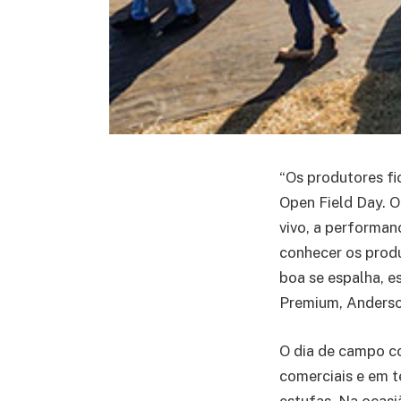
“Os produtores f
Open Field Day. O
vivo, a performan
conhecer os produ
boa se espalha, e
Premium, Anderso
O dia de campo co
comerciais e em t
estufas. Na ocasi