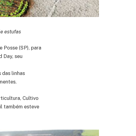
e estufas
e Posse (SP), para
d Day, seu
 das linhas
mentes.
icultura, Cultivo
il também esteve