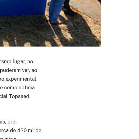
esmo lugar, no
 puderam ver, ao
ão experimental,
 e como notícia
cial Topseed
s, pré-
erca de 420 m² de
guintes