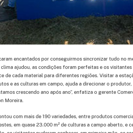
icaram encantados por conseguirmos sincronizar tudo no m
 clima ajudou, as condições foram perfeitas e os visitantes
ce de cada material para diferentes regiões. Visitar a estaç
tos e as culturas em campo, ajuda a direcionar o produtor,
stamos crescendo ano após ano”, enfatiza o gerente Comer
n Moreira.
ntou com mais de 190 variedades, entre produtos comerciai
estes, em quase 23.000 m² de culturas a campo aberto, e c
ão, os visitantes puderam conhecer, em primeira mão, os se