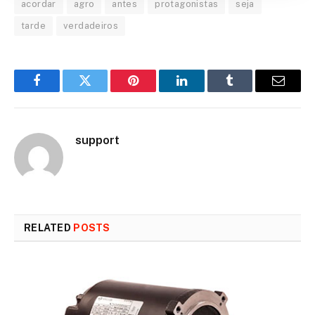
acordar
agro
antes
protagonistas
seja
tarde
verdadeiros
Facebook
Twitter
Pinterest
LinkedIn
Tumblr
Email
support
RELATED
POSTS