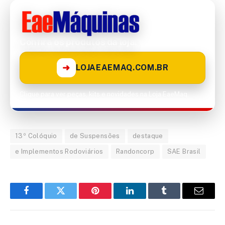
Confira os produtos da loja!
➜
LOJAEAEMAQ.COM.BR
Clique para ver peças, kits e novidades na Loja EaeMaq.
13º Colóquio
de Suspensões
destaque
e Implementos Rodoviários
Randoncorp
SAE Brasil
Facebook
Twitter
Pinterest
LinkedIn
Tumblr
Email