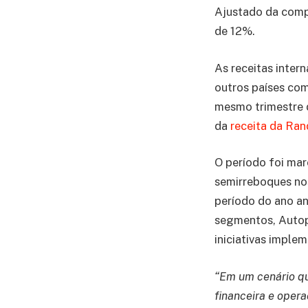
Ajustado da comp
de 12%.
As receitas inter
outros países com
mesmo trimestre d
da
receita da Ra
O período foi ma
semirreboques no
período do ano an
segmentos, Autope
iniciativas imple
“Em um cenário qu
financeira e oper