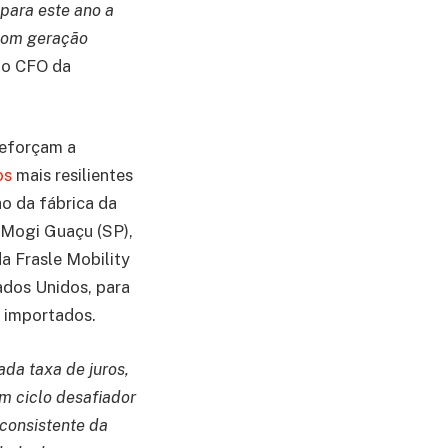
para este ano a
 com geração
a o CFO da
reforçam a
os
mais resilientes
o da fábrica da
 Mogi Guaçu (SP),
a Frasle Mobility
ados Unidos, para
e importados.
da taxa de juros,
um ciclo desafiador
consistente da