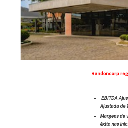
Randoncorp regi
EBITDA Ajus
Ajustada de
Margens de v
êxito nas in