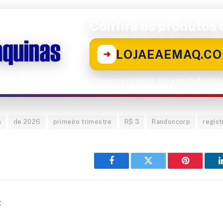
Confira os produtos d
LOJAEAEMAQ.CO
➜
Clique para ver peças, kits e novidades na 
a
de 2026
primeiro trimestre
R$ 3
Randoncorp
regist
Facebook
Twitter
Pinterest
t