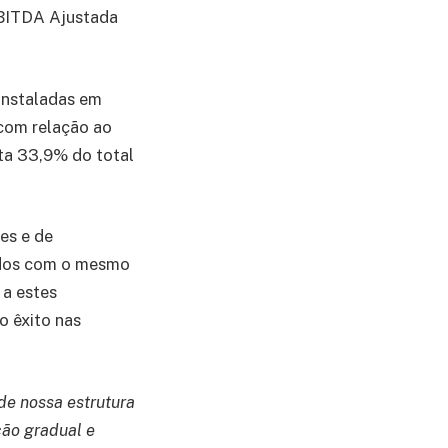
EBITDA Ajustada
 instaladas em
 com relação ao
ta 33,9% do total
es e de
ados com o mesmo
 a estes
o êxito nas
de nossa estrutura
ção gradual e