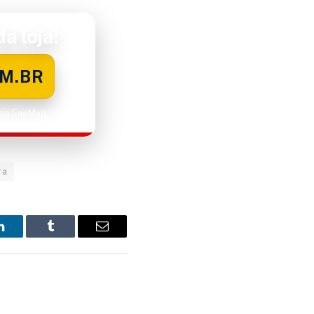
a loja!
M.BR
Loja EaeMaq.
ra
LinkedIn
Tumblr
Email