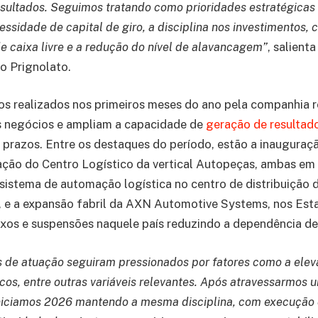
esultados. Seguimos tratando como prioridades estratégicas 
ssidade de capital de giro, a disciplina nos investimentos,
de caixa livre e a redução do nível de alavancagem”
, salient
o Prignolato.
s realizados nos primeiros meses do ano pela companhia 
s negócios e ampliam a capacidade de
geração de resultad
prazos. Entre os destaques do período, estão a inauguraçã
ação do Centro Logístico da vertical Autopeças, ambas em
sistema de automação logística no centro de distribuição d
 e a expansão fabril da AXN Automotive Systems, nos Est
ixos e suspensões naquele país reduzindo a dependência d
de atuação seguiram pressionados por fatores como a eleva
icos, entre outras variáveis relevantes. Após atravessarmos 
niciamos 2026 mantendo a mesma disciplina, com execução 