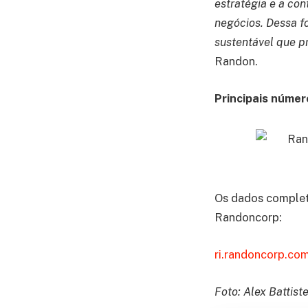
estratégia e a con
negócios. Dessa f
sustentável que p
Randon.
Principais númer
Os dados complet
Randoncorp:
ri.randoncorp.co
Foto: Alex Battiste