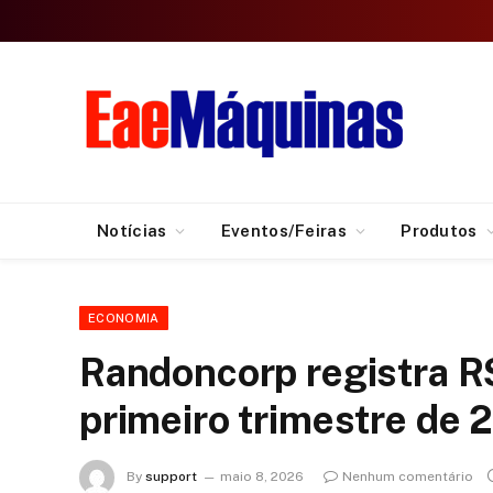
Notícias
Eventos/Feiras
Produtos
ECONOMIA
Randoncorp registra R$
primeiro trimestre de
By
support
maio 8, 2026
Nenhum comentário