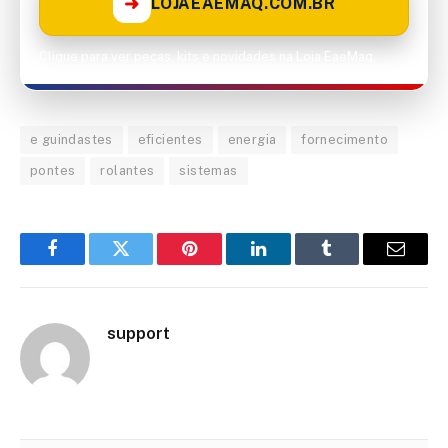
➜
LOJAEAEMAQ.COM.BR
Clique para ver peças, kits e novidades na Loja EaeMaq.
e guindastes
eficientes
energia
fornecimento
pontes
rolantes
sistemas
Facebook
Twitter
Pinterest
LinkedIn
Tumblr
Email
support