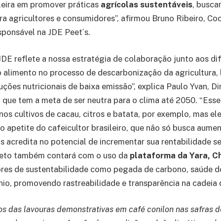
ileira em promover práticas
agrícolas sustentáveis
, busca
ra agricultores e consumidores”, afirmou Bruno Ribeiro, C
ponsável na JDE Peet´s.
DE reflete a nossa estratégia de colaboração junto aos di
o alimento no processo de descarbonização da agricultura,
uções nutricionais de baixa emissão”, explica Paulo Yvan, Di
, que tem a meta de ser neutra para o clima até 2050. “Esse
nos cultivos de cacau, citros e batata, por exemplo, mas e
o apetite do cafeicultor brasileiro, que não só busca aumen
s acredita no potencial de incrementar sua rentabilidade s
ojeto também contará com o uso da
plataforma da Yara, 
res de sustentabilidade como pegada de carbono, saúde do 
nio, promovendo rastreabilidade e transparência na cadeia 
os das lavouras demonstrativas em café conilon nas safras 