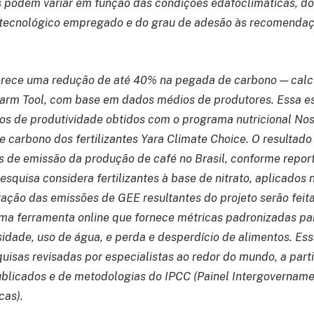
s podem variar em função das condições edafoclimáticas, do
el tecnológico empregado e do grau de adesão às recomenda
erece uma redução de até 40% na pegada de carbono — calc
arm Tool, com base em dados médios de produtores. Essa es
os de produtividade obtidos com o programa nutricional N
 carbono dos fertilizantes Yara Climate Choice. O resultad
s de emissão da produção de café no Brasil, conforme report
 pesquisa considera fertilizantes à base de nitrato, aplicados
ação das emissões de GEE resultantes do projeto serão feit
uma ferramenta online que fornece métricas padronizadas pa
sidade, uso de água, e perda e desperdício de alimentos. Es
isas revisadas por especialistas ao redor do mundo, a part
licados e de metodologias do IPCC (Painel Intergovername
cas).