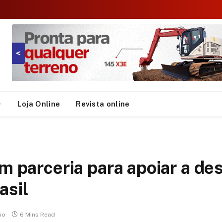
<
Loja Online
Revista online
am parceria para apoiar a d
asil
io
6 Mins Read