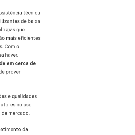
sistência técnica
ilizantes de baixa
ologias que
o mais eficientes
as. Com o
sa haver,
de em cerca de
de prover
ades e qualidades
dutores no uso
s de mercado.
metimento da