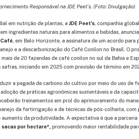
rnecimento Responsável na JDE Peet´s. (Foto: Divulgação)
dial em nutrição de plantas, a
JDE Peet’s
, companhia global
al em ingredientes naturais para alimentos e bebidas, anunc
 Café
, em Belo Horizonte, a assinatura de um acordo para 
anejo e a descarbonização do Café Conilon no Brasil. O pro
ais de 20 fazendas de café conilon no sul da Bahia e Espí
 safras, iniciando em 2025 com previsão de término em 20
reduzir a pegada de carbono do cultivo por meio do uso de fe
 adoção de práticas agronômicas sustentáveis e da capaci
receberão treinamentos em prol do aprimoramento do mane
 manejo da fertirrigação e de técnicas de pós-colheita, com 
aumento da produtividade. A expectativa é que a parceria
6 sacas por hectare*,
promovendo maior rentabilidade par