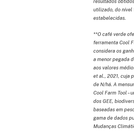
resultados obtido
utilizado, do nív
estabelecidas.
**O café verde of
ferramenta Cool F
considera os ganh
a menor pegada de
aos valores médio
et al., 2021, cuja
de N/há. A mensur
Cool Farm Tool – 
dos GEE, biodiver
baseadas em pesqu
gama de dados pub
Mudanças Climáti