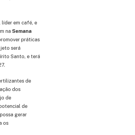
 líder em café, e
iam na
Semana
promover práticas
jeto será
rito Santo, e terá
27.
rtilizantes de
tação dos
jo de
potencial de
 possa gerar
a os