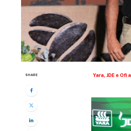
Yara, JDE e Ofi 
SHARE