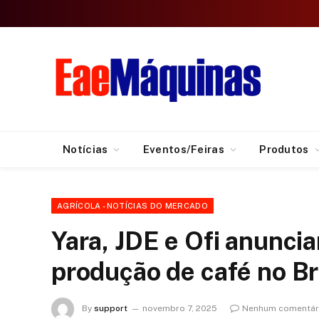
Notícias
Eventos/Feiras
Produtos
AGRÍCOLA - NOTÍCIAS DO MERCADO
Yara, JDE e Ofi anunci
produção de café no Br
By
support
novembro 7, 2025
Nenhum comentár