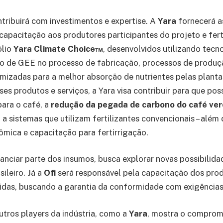
ribuirá com investimentos e expertise. A
Yara
fornecerá as
 capacitação aos produtores participantes do projeto e fert
ólio
Yara Climate Choice™
, desenvolvidos utilizando tecn
o de GEE no processo de fabricação, processos de produçã
mizadas para a melhor absorção de nutrientes pelas plant
es produtos e serviços, a Yara visa contribuir para que pos
ara o café, a
redução da pegada de carbono do café ver
 a sistemas que utilizam fertilizantes convencionais – além 
ômica e capacitação para fertirrigação.
nanciar parte dos insumos, busca explorar novas possibilid
sileiro. Já a
Ofi
será responsável pela capacitação dos pro
cidas, buscando a garantia da conformidade com exigência
utros players da indústria, como a
Yara
, mostra o compro