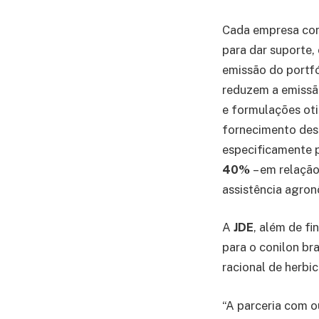
Cada empresa cont
para dar suporte,
emissão do portf
reduzem a emissã
e formulações oti
fornecimento dess
especificamente p
40%
– em relação
assistência agron
A
JDE
, além de fi
para o conilon bra
racional de herbi
“A parceria com o