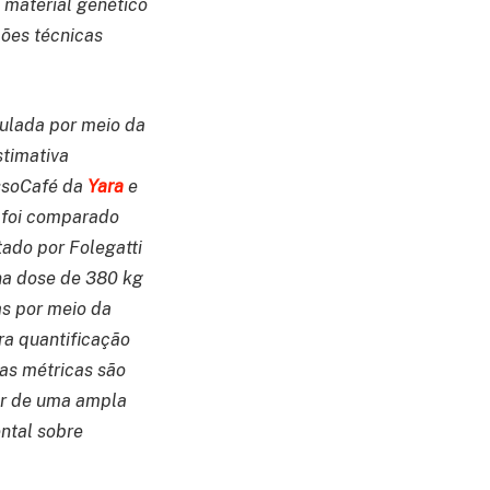
 material genético
ções técnicas
ulada por meio da
timativa
ossoCafé da
Yara
e
o foi comparado
ado por Folegatti
 na dose de 380 kg
as por meio da
ra quantificação
sas métricas são
ir de uma ampla
ntal sobre