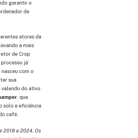
ndo garantir o
oordenador de
ferentes atores da
 levando a mais
retor de Crop
 processo já
le nasceu com o
tar sua
e valendo do ativo
Champer
, que
solo e eficiência
do café.
de 2018 a 2024. Os