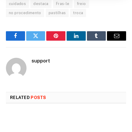
cuidados
destaca
Fras-le
freio
no procedimento
pastilhas
troca
Facebook
Twitter
Pinterest
LinkedIn
Tumblr
Email
support
RELATED
POSTS