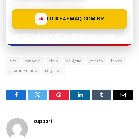
Confira os produtos da loja!
➜
LOJAEAEMAQ.COM.BR
Clique para ver peças, kits e novidades na Loja EaeMaq.
alta
canavial
ciclo
da água
gestão
longo
produtividade
segredo
Facebook
Twitter
Pinterest
LinkedIn
Tumblr
Email
support