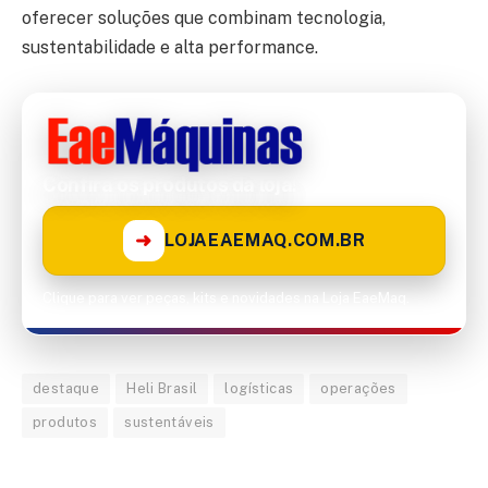
oferecer soluções que combinam tecnologia,
sustentabilidade e alta performance.
Confira os produtos da loja!
➜
LOJAEAEMAQ.COM.BR
Clique para ver peças, kits e novidades na Loja EaeMaq.
destaque
Heli Brasil
logísticas
operações
produtos
sustentáveis