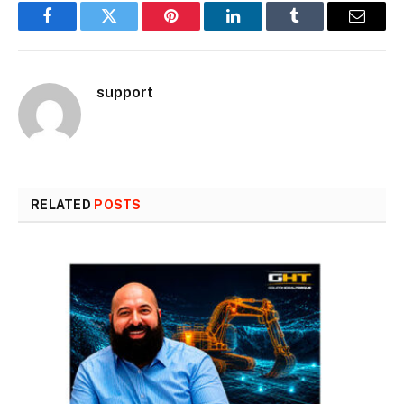
Facebook
Twitter
Pinterest
LinkedIn
Tumblr
Email
support
RELATED
POSTS