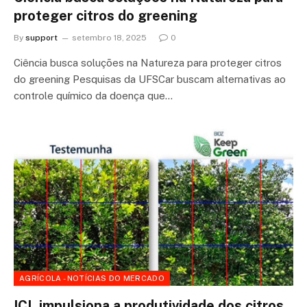
proteger citros do greening
By
support
setembro 18, 2025
0
Ciência busca soluções na Natureza para proteger citros
do greening Pesquisas da UFSCar buscam alternativas ao
controle químico da doença que…
AGRÍCOLA - NOTÍCIAS DO MERCADO
ICL impulsiona a produtividade dos citros