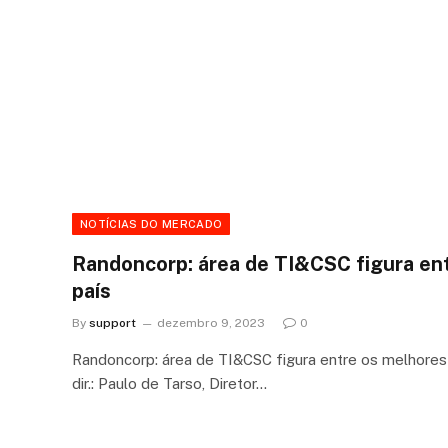
NOTÍCIAS DO MERCADO
Randoncorp: área de TI&CSC figura en
país
By
support
dezembro 9, 2023
0
Randoncorp: área de TI&CSC figura entre os melhores 
dir.: Paulo de Tarso, Diretor…