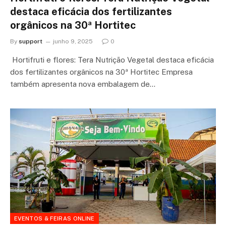
destaca eficácia dos fertilizantes
orgânicos na 30ª Hortitec
By
support
junho 9, 2025
0
Hortifruti e flores: Tera Nutrição Vegetal destaca eficácia
dos fertilizantes orgânicos na 30ª Hortitec Empresa
também apresenta nova embalagem de…
EVENTOS & FEIRAS ONLINE