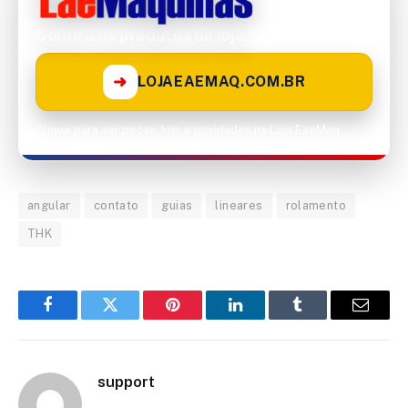
Confira os produtos da loja!
➜
LOJAEAEMAQ.COM.BR
Clique para ver peças, kits e novidades na Loja EaeMaq.
angular
contato
guias
lineares
rolamento
THK
Facebook
Twitter
Pinterest
LinkedIn
Tumblr
Email
support