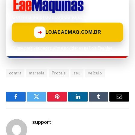
Confira os produtos da loja!
➜
LOJAEAEMAQ.COM.BR
Clique para ver peças, kits e novidades na Loja EaeMaq.
contra
maresia
Proteja
seu
veículo
Facebook
Twitter
Pinterest
LinkedIn
Tumblr
Email
support